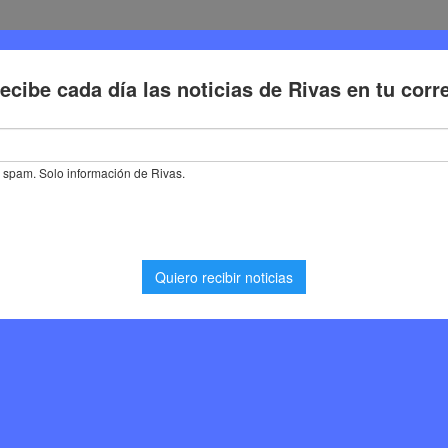
Deporte
Cultura
Trabajo
Problemas de la ciudadaní
 de la vivienda y los servicios en Rivas Vaciamadrid
ienda y los servicios en
0
Noticias Rivas Vaciamadrid
,
Opinión