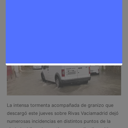
Sergio Lombera
8 de mayo de 2026
0
Noticias Rivas Vaciamadrid
,
Seguridad
La intensa tormenta acompañada de granizo que
descargó este jueves sobre Rivas Vaciamadrid dejó
numerosas incidencias en distintos puntos de la