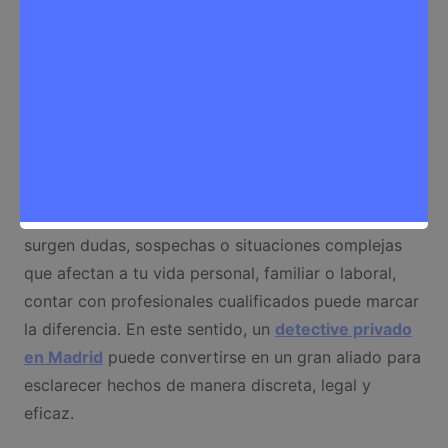
Sergio Lombera
5 de septiembre de 2025
0
Negocios
Desde rivasvaciamadrid.info sabemos que cuando
surgen dudas, sospechas o situaciones complejas
que afectan a tu vida personal, familiar o laboral,
contar con profesionales cualificados puede marcar
la diferencia. En este sentido, un
detective privado
en Madrid
puede convertirse en un gran aliado para
esclarecer hechos de manera discreta, legal y
eficaz.