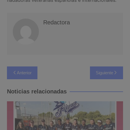
Redactora
Navegación
Anterior
Siguiente
de
entradas
Noticias relacionadas