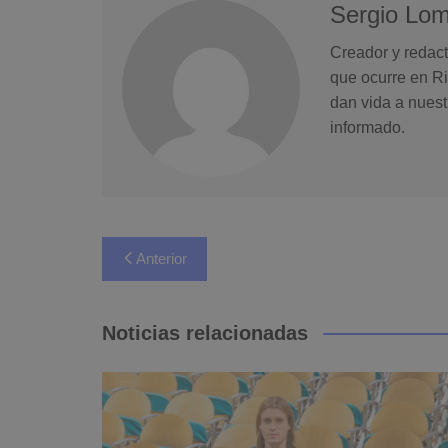
Sergio Lo
Creador y redact
que ocurre en Ri
dan vida a nuest
informado.
Navegación
Anterior
de
entradas
Noticias relacionadas