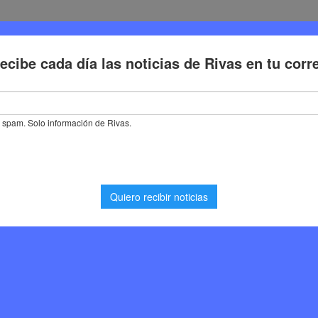
Deporte
Cultura
Trabajo
Problemas de la ciudadaní
estival de Magia a Rivas Vaciamadrid con el mago Jandro, gala de est
 Magia a Rivas
mago Jandro, gala de
s en parques y mucho