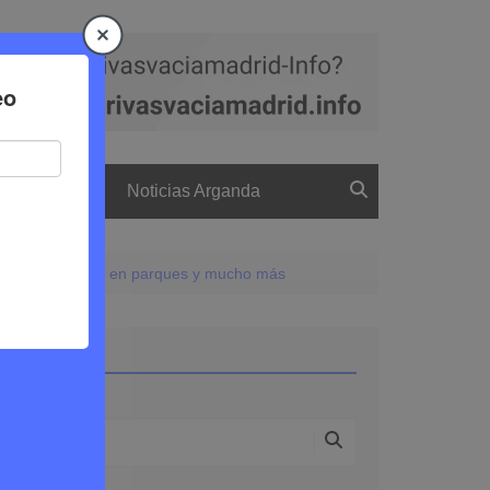
a
El boletín
Noticias Arganda
rellas, funciones en parques y mucho más
Buscar