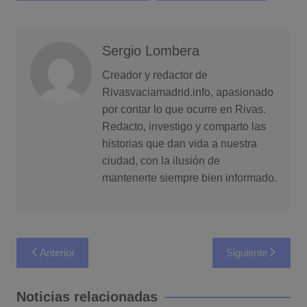
Sergio Lombera
Creador y redactor de
Rivasvaciamadrid.info, apasionado
por contar lo que ocurre en Rivas.
Redacto, investigo y comparto las
historias que dan vida a nuestra
ciudad, con la ilusión de
mantenerte siempre bien informado.
Navegación
Anterior
Siguiente
de
entradas
Noticias relacionadas