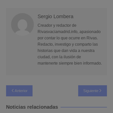
Sergio Lombera
Creador y redactor de
Rivasvaciamadrid.info, apasionado
por contar lo que ocurre en Rivas.
Redacto, investigo y comparto las
historias que dan vida a nuestra
ciudad, con la ilusión de
mantenerte siempre bien informado.
Navegación
Anterior
Siguiente
de
entradas
Noticias relacionadas