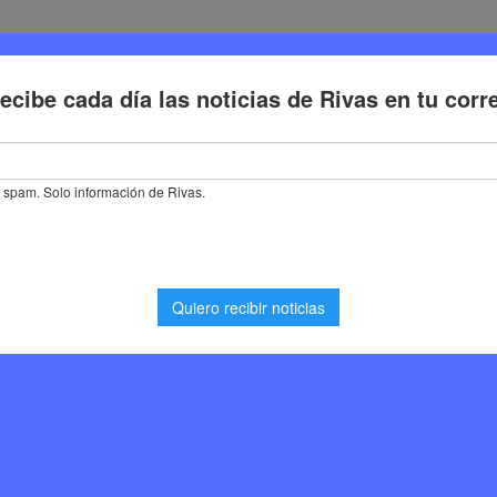
Deporte
Cultura
Trabajo
Problemas de la ciudadaní
al en Rivas: excursión a El Porcal y jornada familiar en el huerto del
s: excursión a El
liar en el huerto del