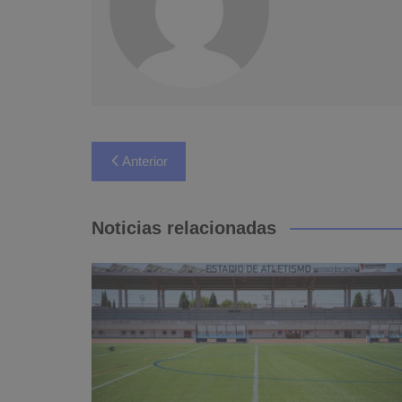
Navegación
Anterior
de
entradas
Noticias relacionadas