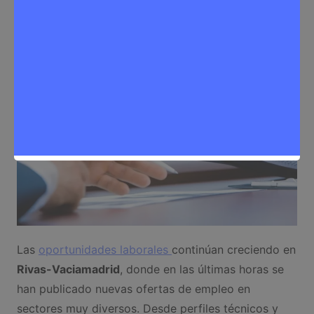
Noticias Rivas Vaciamadrid
,
Trabajo
Las
oportunidades laborales
continúan creciendo en
Rivas-Vaciamadrid
, donde en las últimas horas se
han publicado nuevas ofertas de empleo en
sectores muy diversos. Desde perfiles técnicos y