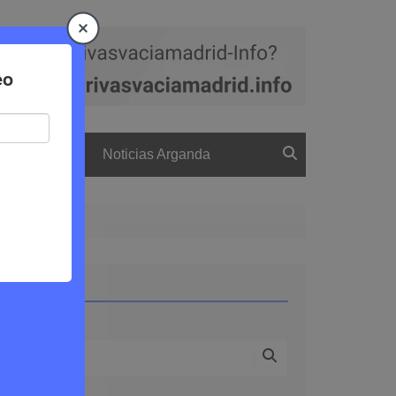
a
El boletín
Noticias Arganda
5
Buscar