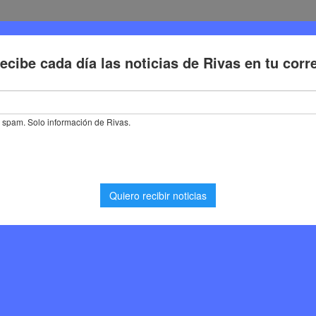
Deporte
Cultura
Trabajo
Problemas de la ciudadaní
 trabajo en Rivas Vaciamadrid para los primeros días de enero de 202
en Rivas Vaciamadrid
ías de enero de 2025
Noticias Rivas Vaciamadrid
,
Trabajo