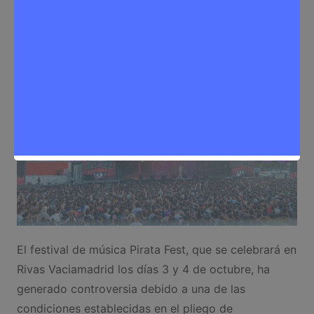
Noticias Rivas Vaciamadrid
,
Política
El festival de música Pirata Fest, que se celebrará en
Rivas Vaciamadrid los días 3 y 4 de octubre, ha
generado controversia debido a una de las
condiciones establecidas en el pliego de