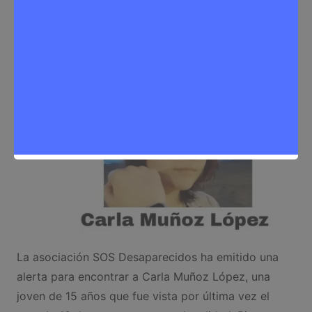
Sergio Lombera
16 de enero de 2025
0
Noticias Rivas Vaciamadrid
La asociación SOS Desaparecidos ha emitido una
alerta para encontrar a Carla Muñoz López, una
joven de 15 años que fue vista por última vez el