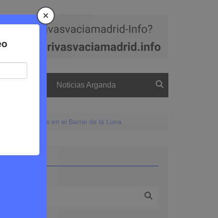
a
El boletín
Noticias Arganda
e quads y motos en el Barrio de la Luna
Buscar