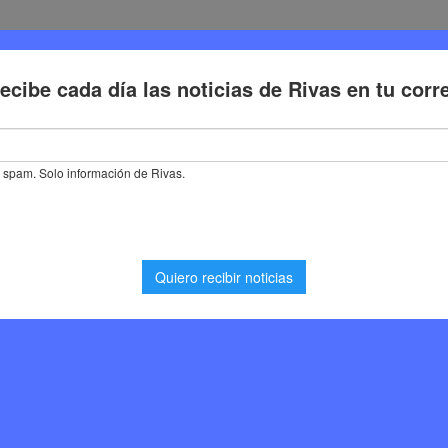
Deporte
Cultura
Trabajo
Problemas de la ciudadaní
 de la ciudadanía’, preocupación ripense por las carreras nocturnas d
udadanía’, preocupación
reras nocturnas de quads
 de la Luna