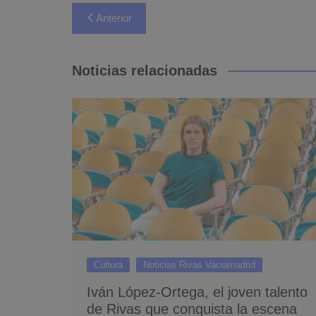
Navegación
Anterior
de
entradas
Noticias relacionadas
Cultura
Noticias Rivas Vaciamadrid
Iván López-Ortega, el joven talento
de Rivas que conquista la escena