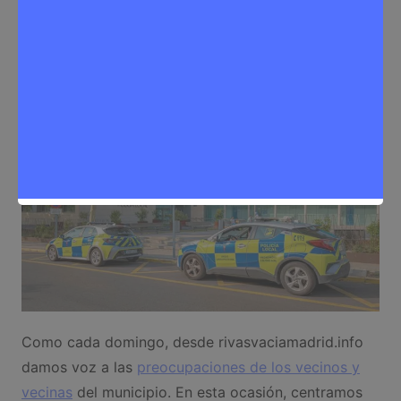
Sergio Lombera
7 de septiembre de 2025
0
Noticias Rivas Vaciamadrid
,
Problemas de la ciudadanía
Como cada domingo, desde rivasvaciamadrid.info
damos voz a las
preocupaciones de los vecinos y
vecinas
del municipio. En esta ocasión, centramos