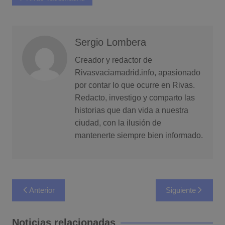
Sergio Lombera
Creador y redactor de
Rivasvaciamadrid.info, apasionado
por contar lo que ocurre en Rivas.
Redacto, investigo y comparto las
historias que dan vida a nuestra
ciudad, con la ilusión de
mantenerte siempre bien informado.
Navegación
Anterior
Siguiente
de
entradas
Noticias relacionadas