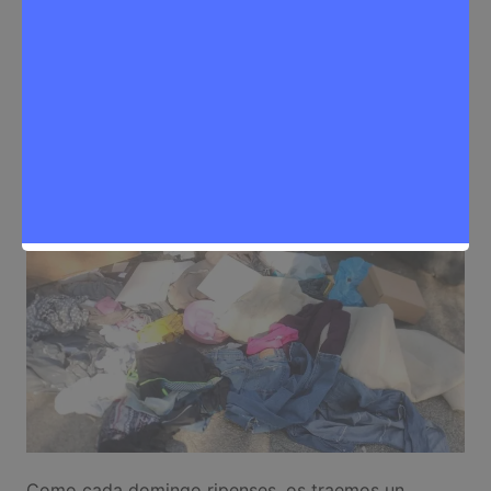
Sergio Lombera
13 de julio de 2025
0
Noticias Rivas Vaciamadrid
,
Problemas de la ciudadanía
Como cada domingo ripenses, os traemos un