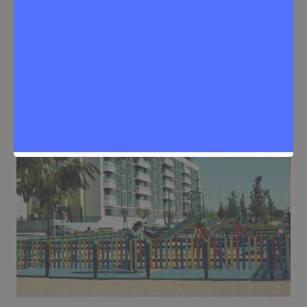
inversión empresarial
Sergio Lombera
9 de marzo de 2025
0
Noticias Rivas Vaciamadrid
,
Problemas de la ciudadanía