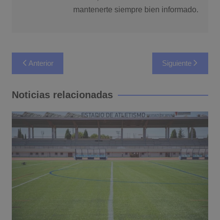
mantenerte siempre bien informado.
Navegación
Anterior
Siguiente
de
entradas
Noticias relacionadas