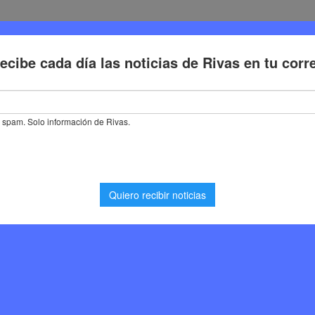
Deporte
Cultura
Trabajo
Problemas de la ciudadaní
 en Rivas Vaciamadrid el segundo fin de semana de marzo de 2026
 Vaciamadrid el segundo
arzo de 2026
Eventos
,
Noticias Rivas Vaciamadrid