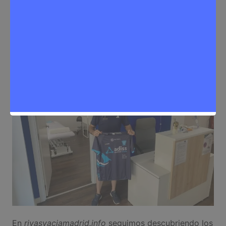
Sergio Lombera
20 de mayo de 2026
0
Noticias Rivas Vaciamadrid
,
Quién está detrás de
En
rivasvaciamadrid.info
seguimos descubriendo los