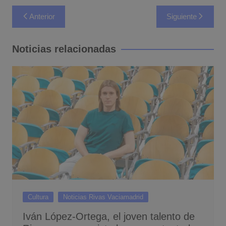
Navegación
Anterior
Siguiente
de
entradas
Noticias relacionadas
Cultura
Noticias Rivas Vaciamadrid
Iván López-Ortega, el joven talento de