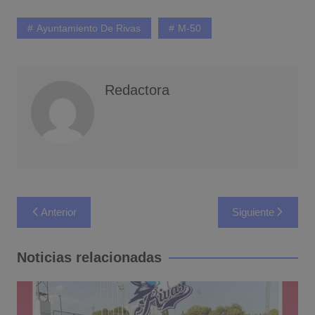
Ayuntamiento De Rivas
M-50
Redactora
Navegación
Anterior
Siguiente
de
entradas
Noticias relacionadas