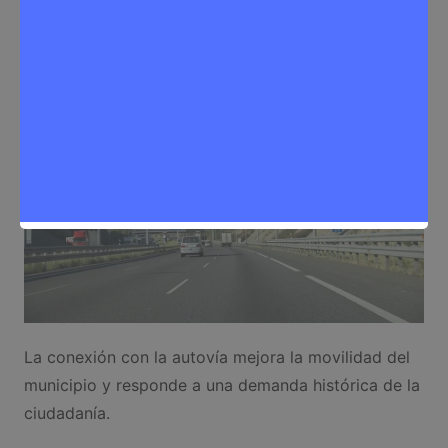
Noticias Rivas Vaciamadrid
,
Tráfico
La conexión con la autovía mejora la movilidad del
municipio y responde a una demanda histórica de la
ciudadanía.