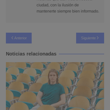
ciudad, con la ilusión de
mantenerte siempre bien informado.
Navegación
Anterior
Siguiente
de
entradas
Noticias relacionadas