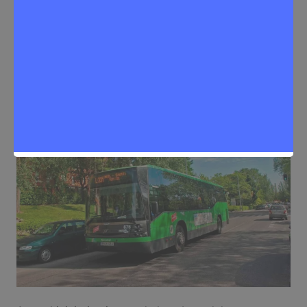
de Conde de Casal
Sergio Lombera
6 de febrero de 2025
0
Noticias Rivas Vaciamadrid
,
Tráfico