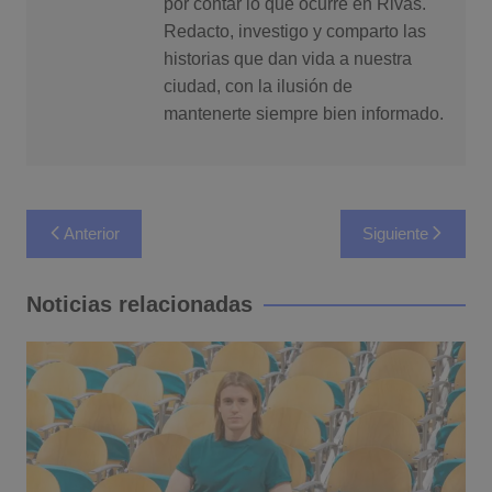
por contar lo que ocurre en Rivas.
Redacto, investigo y comparto las
historias que dan vida a nuestra
ciudad, con la ilusión de
mantenerte siempre bien informado.
Navegación
Anterior
Siguiente
de
entradas
Noticias relacionadas