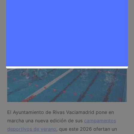
Redactora
16 de abril de 2026
0
Deporte
,
Noticias Rivas Vaciamadrid
El Ayuntamiento de Rivas Vaciamadrid pone en
marcha una nueva edición de sus
campamentos
deportivos de verano
, que este 2026 ofertan un