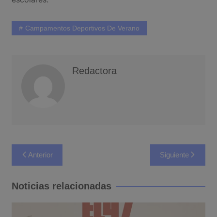
Campamentos Deportivos De Verano
Redactora
Navegación
Anterior
Siguiente
de
entradas
Noticias relacionadas