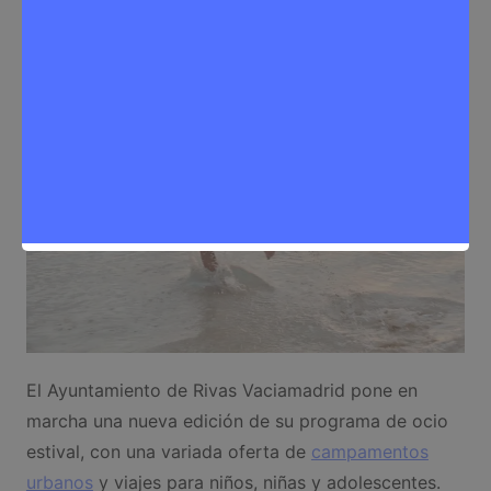
Noticias Rivas Vaciamadrid
,
Ocio
El Ayuntamiento de Rivas Vaciamadrid pone en
marcha una nueva edición de su programa de ocio
estival, con una variada oferta de
campamentos
urbanos
y viajes para niños, niñas y adolescentes.