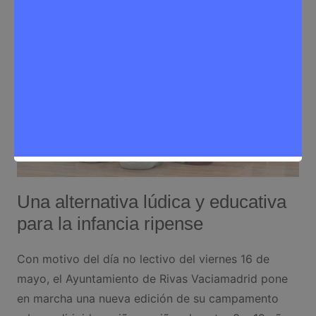
Una alternativa lúdica y educativa
para la infancia ripense
Con motivo del día no lectivo del viernes 16 de
mayo, el Ayuntamiento de Rivas Vaciamadrid pone
en marcha una nueva edición de su campamento