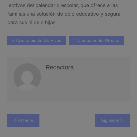
lectivos del calendario escolar, que ofrece a las
familias una solución de ocio educativo y segura
para sus hijos e hijas.
Ayuntamiento De Rivas
Campamento Urbano
Redactora
Navegación
Anterior
Siguiente
de
entradas