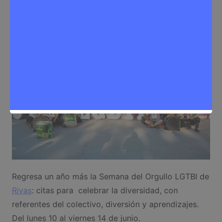
Eventos
,
Noticias Rivas Vaciamadrid
Regresa un año más la Semana del Orgullo LGTBI de
Rivas
: citas para celebrar la diversidad, con
referentes del colectivo, diversión y aprendizajes.
Del lunes 10 al viernes 14 de junio.