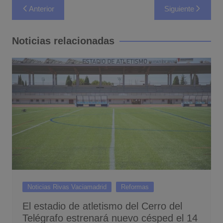
Navegación
Anterior
Siguiente
de
entradas
Noticias relacionadas
Noticias Rivas Vaciamadrid
Reformas
El estadio de atletismo del Cerro del
Telégrafo estrenará nuevo césped el 14