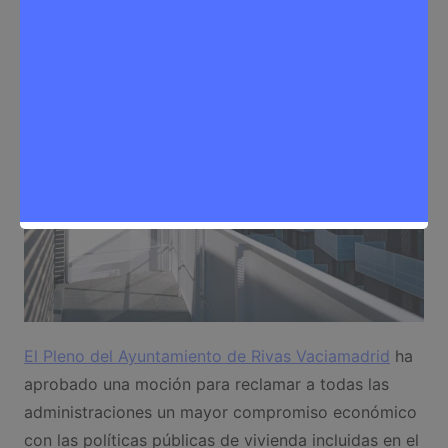
Noticias Rivas Vaciamadrid
,
Vivienda
El Pleno del Ayuntamiento de Rivas Vaciamadrid
ha
aprobado una moción para reclamar a todas las
administraciones un mayor compromiso económico
con las políticas públicas de vivienda incluidas en el