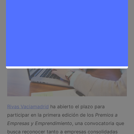
Emprendimiento
,
Noticias Rivas Vaciamadrid
Rivas Vaciamadrid
ha abierto el plazo para
participar en la primera edición de los
Premios a
Empresas y Emprendimiento
, una convocatoria que
busca reconocer tanto a empresas consolidadas