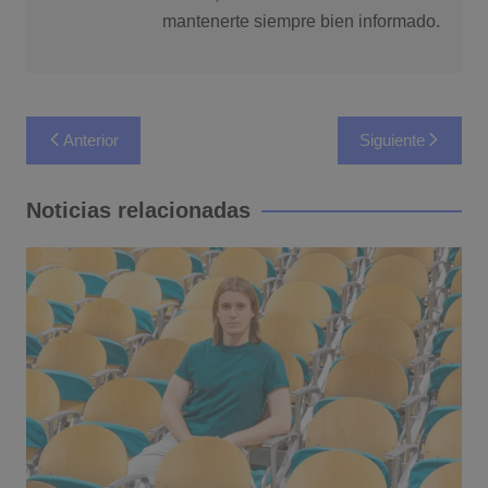
mantenerte siempre bien informado.
Navegación
Anterior
Siguiente
de
entradas
Noticias relacionadas