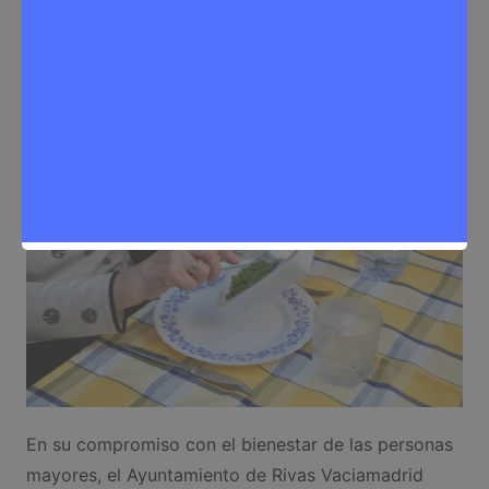
Sergio Lombera
18 de octubre de 2025
0
Alimentación
,
Noticias Rivas Vaciamadrid
En su compromiso con el bienestar de las personas
mayores, el Ayuntamiento de Rivas Vaciamadrid