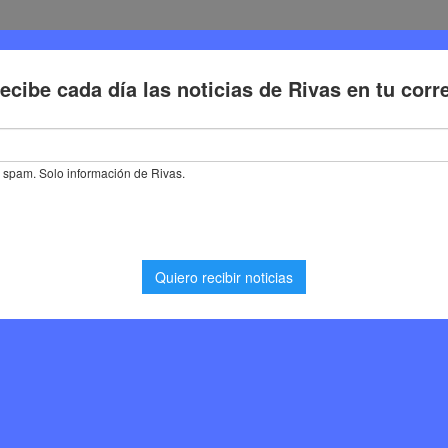
Deporte
Cultura
Trabajo
Problemas de la ciudadaní
eva el reconocimiento internacional por su gestión del arbolado urban
conocimiento
 gestión del arbolado