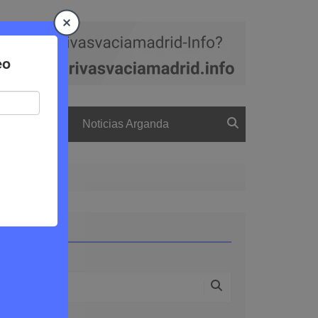
a
El boletín
Noticias Arganda
o
Buscar