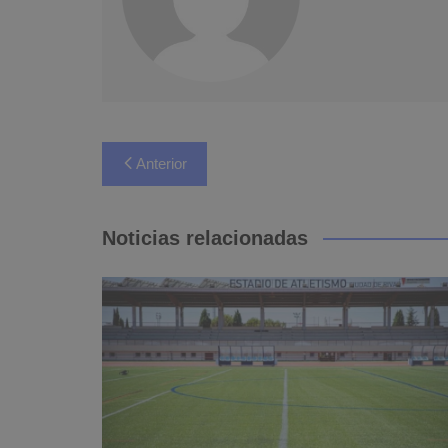
Navegación
Anterior
de
entradas
Noticias relacionadas