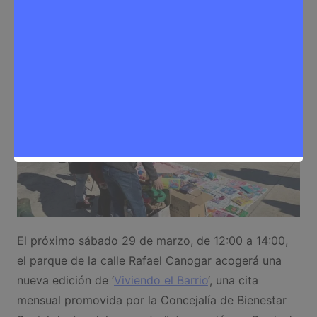
Eventos
,
Noticias Rivas Vaciamadrid
El próximo sábado 29 de marzo, de 12:00 a 14:00,
el parque de la calle Rafael Canogar acogerá una
nueva edición de ‘
Viviendo el Barrio
‘, una cita
mensual promovida por la Concejalía de Bienestar