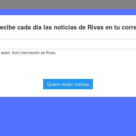
Deporte
Cultura
Trabajo
Problemas de la ciudadaní
ne un año más a ‘La Hora del Planeta’ apagando las luces de sus edifi
 más a ‘La Hora del
s luces de sus edificios