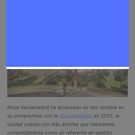
Medioambiente
,
Noticias Rivas Vaciamadrid
Rivas Vaciamadrid ha alcanzado un hito notable en
su compromiso con la
sostenibilidad
: en 2025, la
ciudad cuenta con más árboles que habitantes,
consolidándose como un referente en gestión