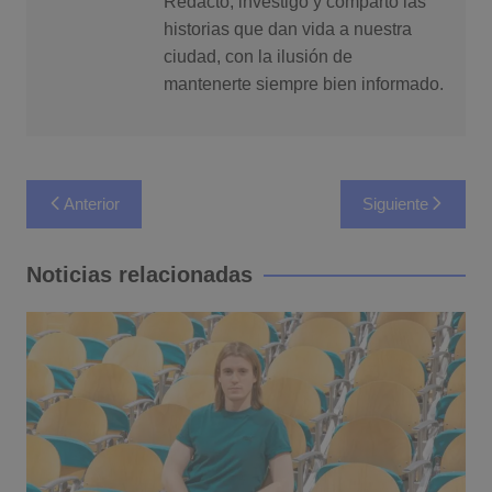
Redacto, investigo y comparto las
historias que dan vida a nuestra
ciudad, con la ilusión de
mantenerte siempre bien informado.
Navegación
Anterior
Siguiente
de
entradas
Noticias relacionadas