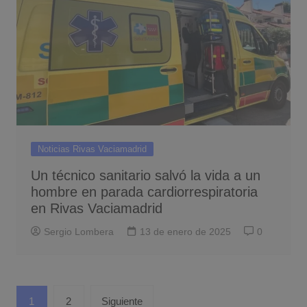
Noticias Rivas Vaciamadrid
Un técnico sanitario salvó la vida a un
hombre en parada cardiorrespiratoria
en Rivas Vaciamadrid
Sergio Lombera
13 de enero de 2025
0
Paginación
1
2
Siguiente