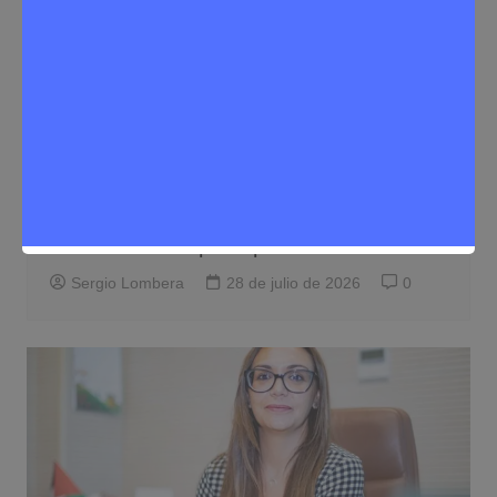
Comunidad de Madrid
Noticias Rivas Vaciamadrid
Rivas remite a la Comunidad de Madrid
el proyecto definitivo para cubrir las vías
del Metro a su paso por Rivas
Sergio Lombera
28 de julio de 2026
0