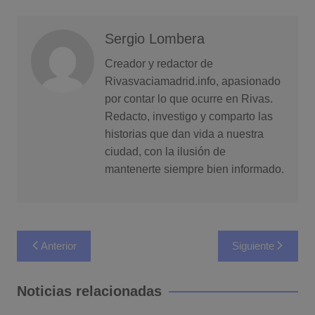
Sergio Lombera
Creador y redactor de
Rivasvaciamadrid.info, apasionado
por contar lo que ocurre en Rivas.
Redacto, investigo y comparto las
historias que dan vida a nuestra
ciudad, con la ilusión de
mantenerte siempre bien informado.
Navegación
Anterior
Siguiente
de
entradas
Noticias relacionadas