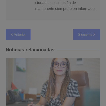
ciudad, con la ilusión de
mantenerte siempre bien informado.
Navegación
Anterior
Siguiente
de
entradas
Noticias relacionadas