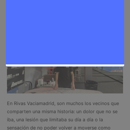
Sergio Lombera
6 de noviembre de 2025
0
Salud
En Rivas Vaciamadrid, son muchos los vecinos que
comparten una misma historia: un dolor que no se
iba, una lesión que limitaba su día a día o la
sensación de no poder volver a moverse como