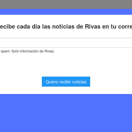
Deporte
Cultura
Trabajo
Problemas de la ciudadaní
bra la Semana de la Ciencia con dos talleres familiares en el Chico M
mana de la Ciencia con
res en el Chico Mendes
Medioambiente
,
Noticias Rivas Vaciamadrid