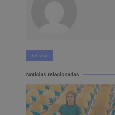
Navegación
Anterior
de
entradas
Noticias relacionadas