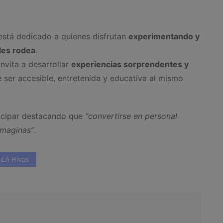
 está dedicado a quienes disfrutan
experimentando y
les rodea
.
 invita a desarrollar
experiencias sorprendentes y
ser accesible, entretenida y educativa al mismo
icipar destacando que
“convertirse en personal
imaginas”
.
 En Rivas