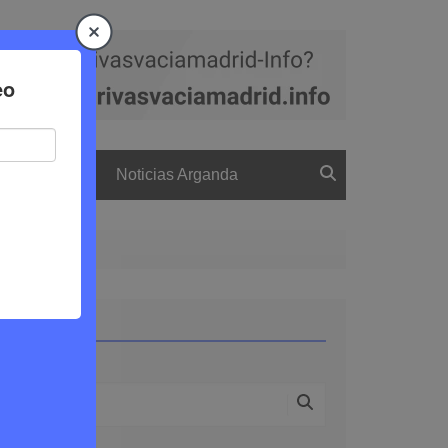
a
El boletín
Noticias Arganda
endes
Buscar