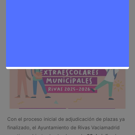
agosto
Sergio Lombera
11 de agosto de 2025
0
Noticias Rivas Vaciamadrid
,
Ocio
Con el proceso inicial de adjudicación de plazas ya
finalizado, el Ayuntamiento de Rivas Vaciamadrid