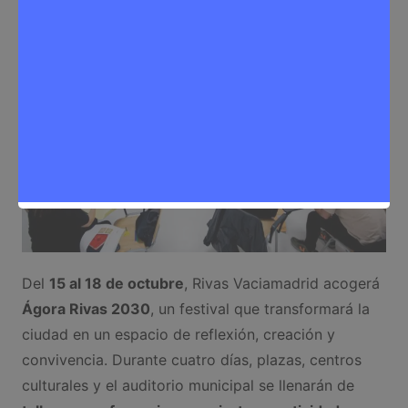
Eventos
,
Noticias Rivas Vaciamadrid
Del
15 al 18 de octubre
, Rivas Vaciamadrid acogerá
Ágora Rivas 2030
, un festival que transformará la
ciudad en un espacio de reflexión, creación y
convivencia. Durante cuatro días, plazas, centros
culturales y el auditorio municipal se llenarán de