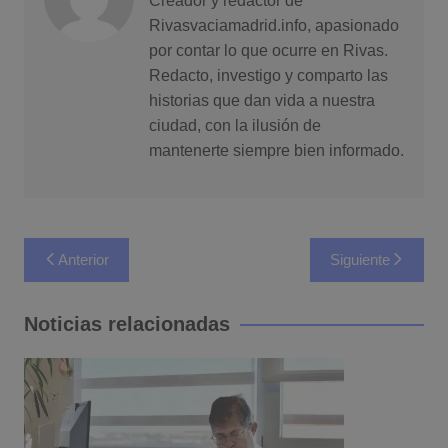
Creador y redactor de
Rivasvaciamadrid.info, apasionado
por contar lo que ocurre en Rivas.
Redacto, investigo y comparto las
historias que dan vida a nuestra
ciudad, con la ilusión de
mantenerte siempre bien informado.
Navegación
Anterior
Siguiente
de
entradas
Noticias relacionadas