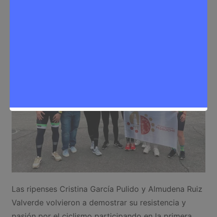
Redactora
26 de noviembre de 2025
0
Deporte
,
Noticias Rivas Vaciamadrid
Las ripenses Cristina García Pulido y Almudena Ruiz
Valverde volvieron a demostrar su resistencia y
pasión por el ciclismo participando en la primera