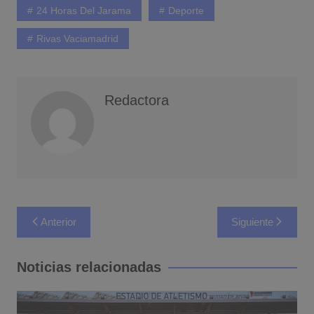
24 Horas Del Jarama
Deporte
Rivas Vaciamadrid
Redactora
Navegación
Anterior
Siguiente
de
entradas
Noticias relacionadas