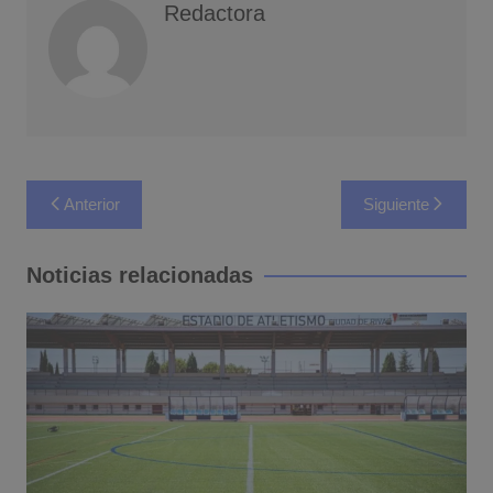
Redactora
Navegación
Anterior
Siguiente
de
entradas
Noticias relacionadas