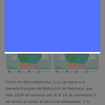
Medioambiente
,
Noticias Rivas Vaciamadrid
Como en años anteriores,
Rivas
se suma a la
Semana Europea de Reducción de Residuos, que
este 2024 se convoca del 16 al 24 de noviembre y
se centra en evitar el derroche alimentario. Y lo