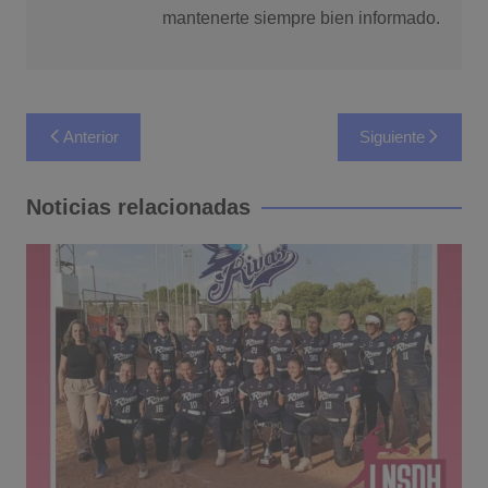
mantenerte siempre bien informado.
Navegación
Anterior
Siguiente
de
entradas
Noticias relacionadas