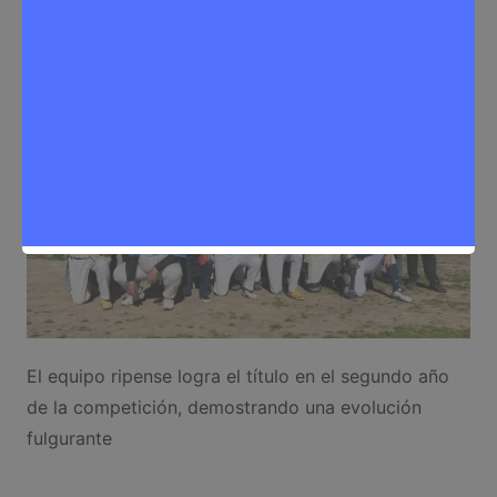
Deporte
,
Noticias Rivas Vaciamadrid
El equipo ripense logra el título en el segundo año
de la competición, demostrando una evolución
fulgurante