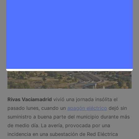
Noticias Rivas Vaciamadrid
,
Seguridad
Rivas Vaciamadrid
vivió una jornada insólita el
pasado lunes, cuando un
apagón eléctrico
dejó sin
suministro a buena parte del municipio durante más
de medio día. La avería, provocada por una
incidencia en una subestación de Red Eléctrica