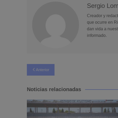
Sergio Lo
Creador y redact
que ocurre en Ri
dan vida a nuest
informado.
Navegación
Anterior
de
entradas
Noticias relacionadas