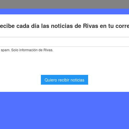
Deporte
Cultura
Trabajo
Problemas de la ciudadaní
no municipal presenta el Presupuesto Municipal de 2025 al Consejo de
l presenta el
al de 2025 al Consejo