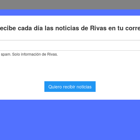
Deporte
Cultura
Trabajo
Problemas de la ciudadaní
lub Rivas brilla en campeonatos autonómicos y nacionales
brilla en campeonatos
nales
Deporte
,
Noticias Rivas Vaciamadrid