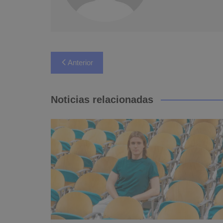
Navegación
Anterior
de
entradas
Noticias relacionadas