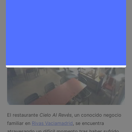
Noticias Rivas Vaciamadrid
El restaurante
Cielo Al Revés
, un conocido negocio
familiar en
Rivas Vaciamadrid
, se encuentra
atravesando un difícil momento tras haber sufrido