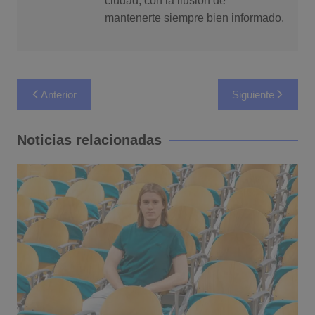
ciudad, con la ilusión de
mantenerte siempre bien informado.
Navegación
Anterior
Siguiente
de
entradas
Noticias relacionadas